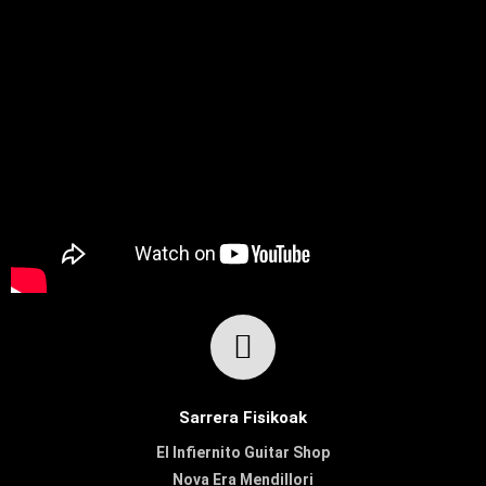
Sarrera Fisikoak
El Infiernito Guitar Shop
Nova Era Mendillori