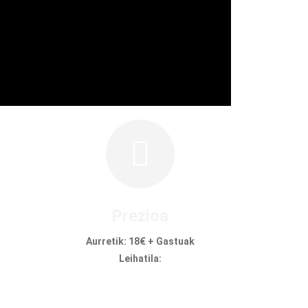
Prezioa
Aurretik: 18€ + Gastuak
Leihatila: