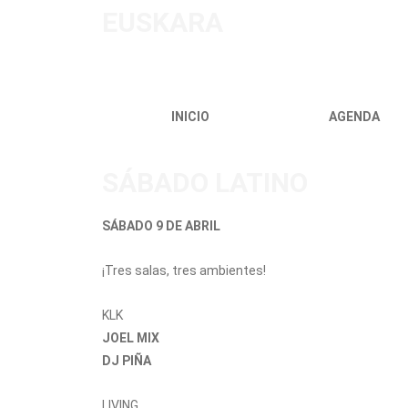
EUSKARA
INICIO
AGENDA
SÁBADO LATINO
SÁBADO 9 DE ABRIL
¡Tres salas, tres ambientes!
KLK
JOEL MIX
DJ PIÑA
LIVING