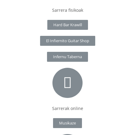
Sarrera fisikoak
Hard Bar Krawill
El Infiernito Guitar Shop
Infernu Taberna
Sarrerak online
Musikaze