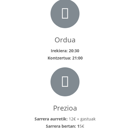
Ordua
Irekiera: 20:30
Kontzertua: 21:00
Prezioa
Sarrera aurretik:
12€ + gastuak
Sarrera bertan: 1
5€