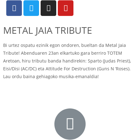
METAL JAIA TRIBUTE
Bi urtez ospatu ezinik egon ondoren, bueltan da Metal Jaia
Tribute! Abenduaren 23an elkartuko gara berriro TOTEM
Aretoan, hiru tributu banda handirekin: Sparto (Judas Priest),
Eisi/Disi (AC/DC) eta Attitude For Destruction (Guns N ‘Roses).
Lau ordu baina gehiagoko musika-emanaldia!