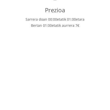
Prezioa
Sarrera doan 00:00etatik 01:00etara
Bertan 01:00etatik aurrera 7€