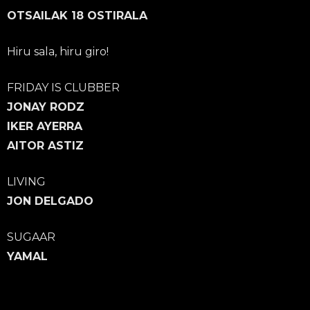
OTSAILAK 18 OSTIRALA
Hiru sala, hiru giro!
FRIDAY IS CLUBBER
JONAY RODZ
IKER AYERRA
AITOR ASTIZ
LIVING
JON DELGADO
SUGAAR
YAMAL