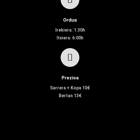
Ordua
Irekiera: 1:30h
Itxiera: 6:00h
Prezioa
Sarrera + Kopa 10€
Bertan 13€