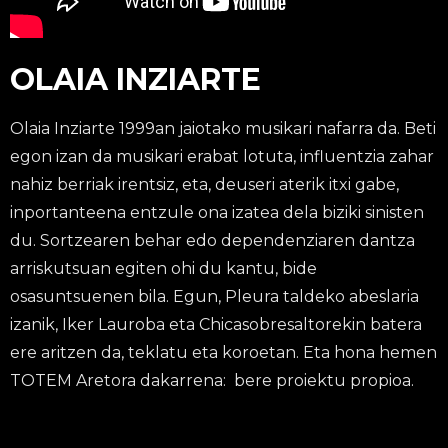
OLAIA INZIARTE
Olaia Inziarte 1999an jaiotako musikari nafarra da. Beti
egon izan da musikari erabat lotuta, influentzia zahar
nahiz berriak irentsiz, eta, deuseri aterik itxi gabe,
inportanteena entzule ona izatea dela biziki sinisten
du. Sortzearen behar edo dependenziaren dantza
arriskutsuan egiten ohi du kantu, bide
osasuntsuenen bila. Egun, Pleura taldeko abeslaria
izanik, Iker Lauroba eta Chicasobresaltorekin batera
ere aritzen da, teklatu eta koroetan. Eta hona hemen
TOTEM Aretora dakarrena: bere proiektu propioa.