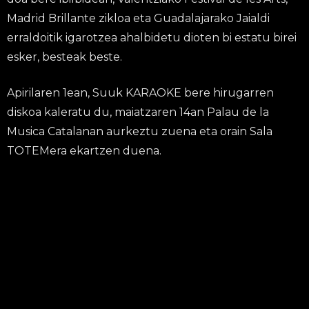
Madrid Brillante zikloa eta Guadalajarako Jaialdi
erraldoitik igarotzea ahalbidetu dioten bi estatu birei
esker, besteak beste.
Apirilaren 1ean, Suuk KARAOKE bere hirugarren
diskoa kaleratu du, maiatzaren 14an Palau de la
Musica Catalanan aurkeztu zuena eta orain Sala
TOTEMera ekartzen duena.