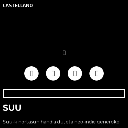
CASTELLANO
SUU
Suu-k nortasun handia du, eta neo-indie generoko