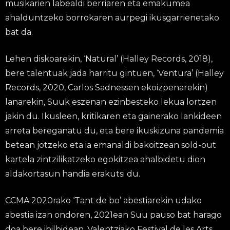
musikarien labealdi berriaren eta emakumea
ahalduntzeko borrokaren aurpegi ikusgarrienetako
bat da.
Lehen diskoarekin, ‘Natural’ (Halley Records, 2018),
bere talentuak jada harritu gintuen, ‘Ventura’ (Halley
Records, 2020, Carlos Sadnessen ekoizpenarekin)
lanarekin, Suuk eszenan ezinbesteko lekua lortzen
jakin du. Ikusleen, kritikaren eta gainerako lankideen
arreta bereganatu du, eta bere ikuskizuna pandemia
betean jotzeko eta ia emanaldi bakoitzean sold-out
kartela zintzilikatzeko egokitzea ahalbidetu dion
aldakortasun handia erakutsi du.
CCMA 2020rako ‘Tant de bo’ abestiarekin udako
abestia izan ondoren, 2021ean Suu pauso bat harago
doa bere ibilbidean, Valentziako Festival de les Arts,