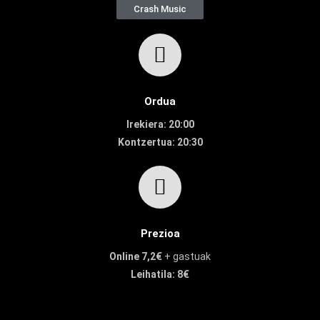
Crash Music
Ordua
Irekiera: 20:00
Kontzertua: 20:30
Prezioa
Online 7,2€
+ gastuak
Leihatila: 8€