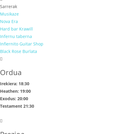
Sarrerak
Musikaze
Nova Era
Hard bar Krawill
Infernu taberna
Infiernito Guitar Shop
Black Rose Burlata
Ordua
Irekiera: 18:30
Heathen: 19:00
Exodus: 20:00
Testament 21:30