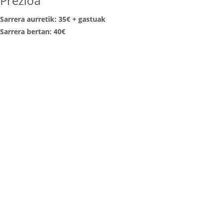
Prezioa
Sarrera aurretik: 35€ + gastuak
Sarrera bertan: 40€