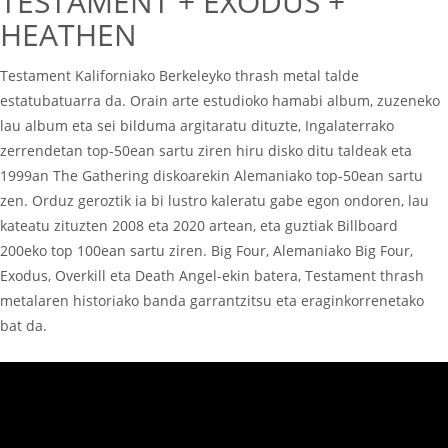
TESTAMENT + EXODUS +
HEATHEN
Testament Kaliforniako Berkeleyko thrash metal talde
estatubatuarra da. Orain arte estudioko hamabi album, zuzeneko
lau album eta sei bilduma argitaratu dituzte, Ingalaterrako
zerrendetan top-50ean sartu ziren hiru disko ditu taldeak eta
1999an The Gathering diskoarekin Alemaniako top-50ean sartu
zen. Orduz geroztik ia bi lustro kaleratu gabe egon ondoren, lau
kateatu zituzten 2008 eta 2020 artean, eta guztiak Billboard
200eko top 100ean sartu ziren. Big Four, Alemaniako Big Four,
Exodus, Overkill eta Death Angel-ekin batera, Testament thrash
metalaren historiako banda garrantzitsu eta eraginkorrenetako
bat da.