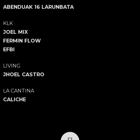
ABENDUAK 16 LARUNBATA
KLK
JOEL MIX
FERMIN FLOW
EFBI
LIVING
JHOEL CASTRO
LA CANTINA
CALICHE