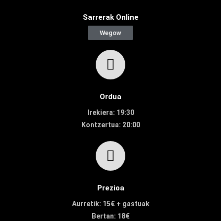
Sarrerak Online
Wegow
Ordua
Irekiera: 19:30
Kontzertua: 20:00
Prezioa
Aurretik: 15€ + gastuak
Bertan: 18€