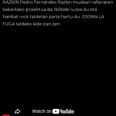
RAZKIN Pedro Fernández Razkin musikari nafarraren
bakarkako proiektua da. Ibilbide luzea du eta
hainbat rock taldetan parte hartu du. 2009tik LA
FUGA taldeko kide izan zen.