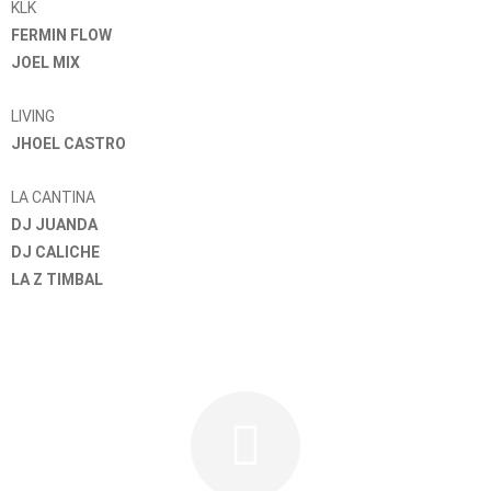
KLK
FERMIN FLOW
JOEL MIX
LIVING
JHOEL CASTRO
LA CANTINA
DJ JUANDA
DJ CALICHE
LA Z TIMBAL