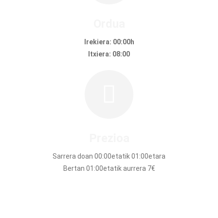
Ordua
Irekiera: 00:00h
Itxiera: 08:00
Prezioa
Sarrera doan 00:00etatik 01:00etara
Bertan 01:00etatik aurrera 7€