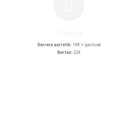
Prezioa
Sarrera aurretik:
18€ + gastuak
Bertan:
22€