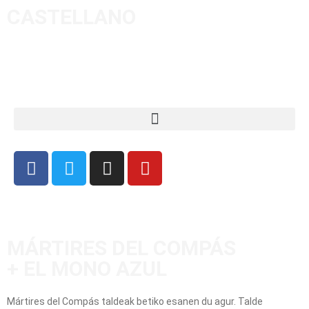
CASTELLANO
MÁRTIRES DEL COMPÁS
+ EL MONO AZUL
Mártires del Compás taldeak betiko esanen du agur. Talde