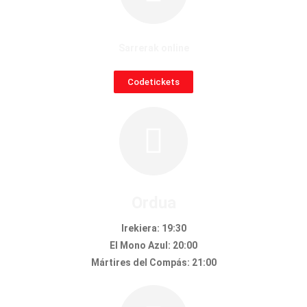
Sarrerak online
Codetickets
Ordua
Irekiera: 19:30
El Mono Azul: 20:00
Mártires del Compás: 21:00