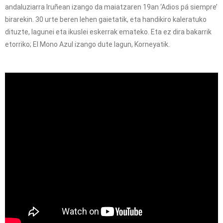
andaluziarra Iruñean izango da maiatzaren 19an ‘Adios pá siempre’
birarekin. 30 urte beren lehen gaietatik, eta handikiro kaleratuko
dituzte, lagunei eta ikuslei eskerrak emateko. Eta ez dira bakarrik
etorriko; El Mono Azul izango dute lagun, Korneyatik.