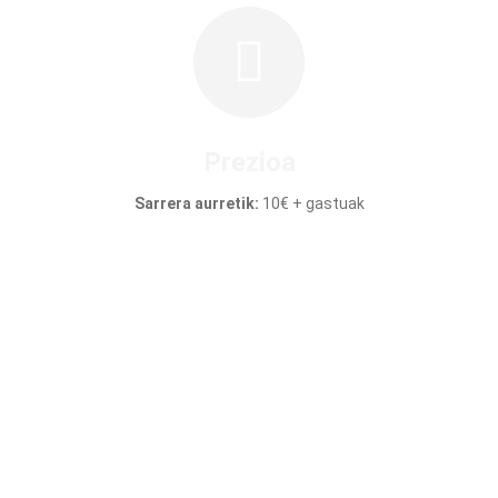
Prezioa
Sarrera aurretik:
10€ + gastuak