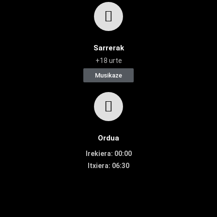
Sarrerak
+18 urte
Musikaze
Ordua
Irekiera: 00:00
Itxiera: 06:30