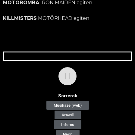
MOTOBOMBA
IRON MAIDEN egiten
KILLMISTERS
MOTÖRHEAD egiten
Sarrerak
Musikaze (web)
Krawill
Infernu
Neon