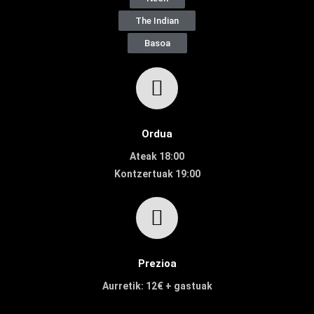
The Indian
Basoa
Ordua
Ateak 18:00
Kontzertuak
19:00
Prezioa
Aurretik: 12€ + gastuak