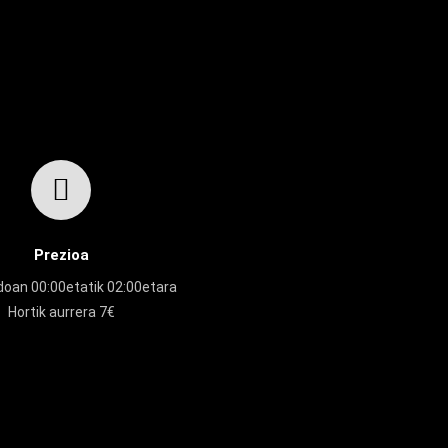
Prezioa
doan 00:00etatik 02:00etara
Hortik aurrera 7€