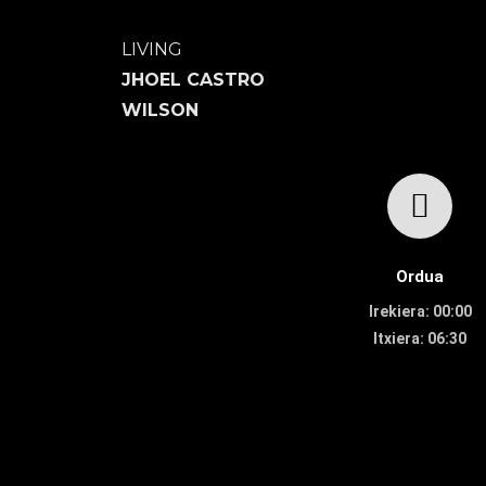
LIVING
JHOEL CASTRO
WILSON
Ordua
Irekiera: 00:00
Itxiera: 06:30