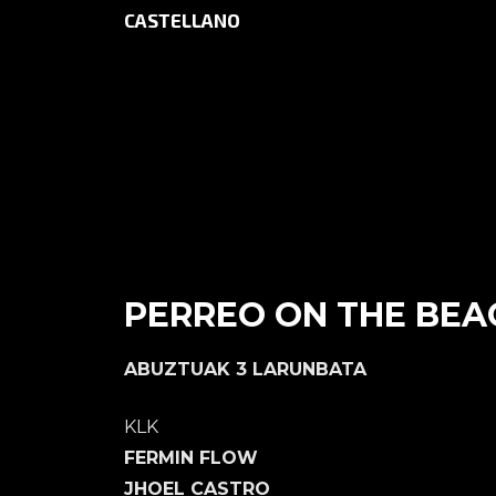
CASTELLANO
HASIERA
AGENDA
PERREO ON THE BEA
ABUZTUAK 3 LARUNBATA
KLK
FERMIN FLOW
JHOEL CASTRO