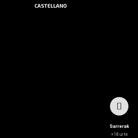
CASTELLANO
HASIERA
AGENDA
Sarrerak
+18 urte