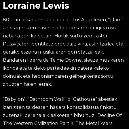
Lorraine Lewis
80. hamarkadaren erdialdean Los Angelesen, “glam”-
a desagertzen hasi zen eta punkaren eragina oso
nabaria zen kaleetan . Hortik sortu zen Faster
Pussycaten identitate propioa: zikina, astintzailea eta
garaiko eszena musikalaren gorrotatzaileak.
Bandaren liderra da Taime Downe, sleaze musikaren
ikonoa eta taldeko partaideekin batera kaleko
doinuak eta hedonismoaren geihegikeriaz sortu
zituzten haien letrak.
“Babylon”, “Bathroom Wall” o “Cathouse” abestiak
izan ziren taldearen hasiera kontsolidatua finkatu
zutenak, berehala klasikoetan bihurtuz. ‘Decline Of
The Western Civilization Part II: The Metal Years’