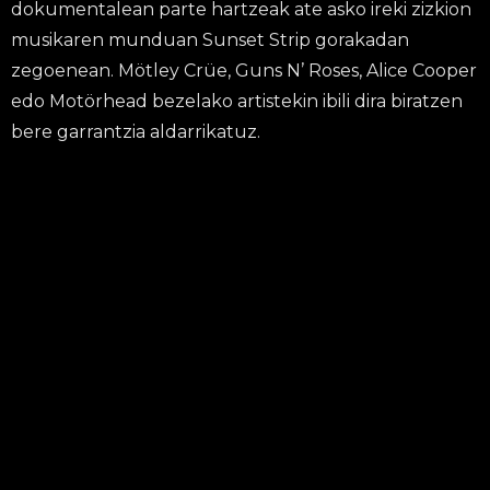
dokumentalean parte hartzeak ate asko ireki zizkion
musikaren munduan Sunset Strip gorakadan
zegoenean. Mötley Crüe, Guns N’ Roses, Alice Cooper
edo Motörhead bezelako artistekin ibili dira biratzen
bere garrantzia aldarrikatuz.