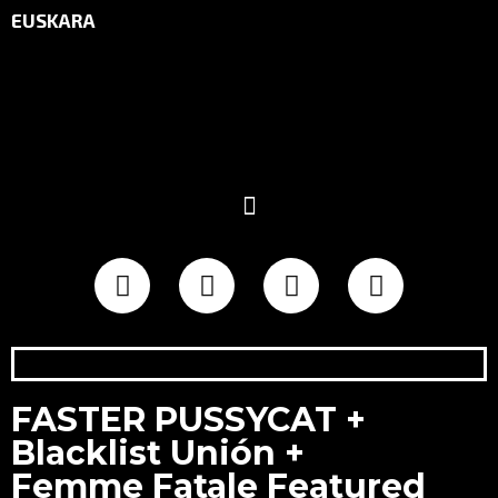
EUSKARA
FASTER PUSSYCAT +
Blacklist Unión +
Femme Fatale Featured