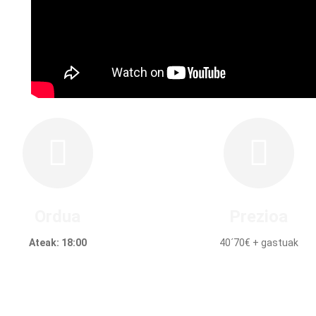
Ordua
Prezioa
Ateak: 18:00
40´70€ + gastuak