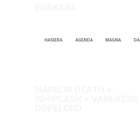
EUSKARA
HASIERA
AGENDA
MAGNA
DA
NAPALM DEATH +
WHIPLASH + VARUKERS
DOPELORD