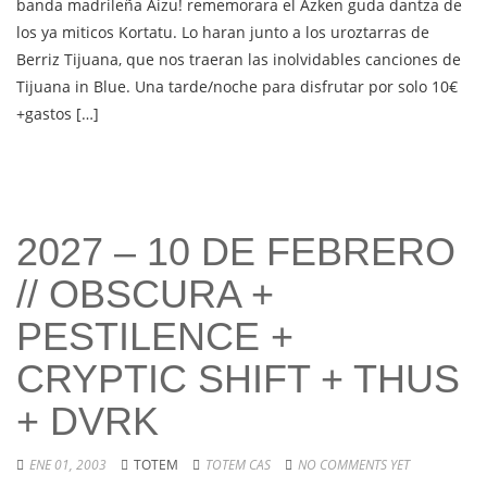
banda madrileña Aizu! rememorara el Azken guda dantza de
los ya miticos Kortatu. Lo haran junto a los uroztarras de
Berriz Tijuana, que nos traeran las inolvidables canciones de
Tijuana in Blue. Una tarde/noche para disfrutar por solo 10€
+gastos […]
2027 – 10 DE FEBRERO
// OBSCURA +
PESTILENCE +
CRYPTIC SHIFT + THUS
+ DVRK
ENE 01, 2003
TOTEM
TOTEM CAS
NO COMMENTS YET