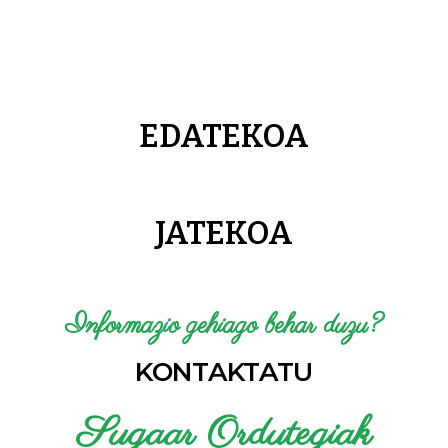
EDATEKOA
JATEKOA
Informazio gehiago behar duzu?
KONTAKTATU
Sugaar Ordutegiak