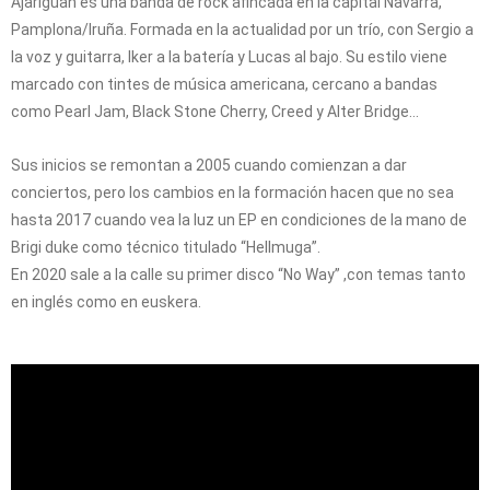
Ajariguan es una banda de rock afincada en la capital Navarra,
Pamplona/Iruña. Formada en la actualidad por un trío, con Sergio a
la voz y guitarra, Iker a la batería y Lucas al bajo. Su estilo viene
marcado con tintes de música americana, cercano a bandas
como Pearl Jam, Black Stone Cherry, Creed y Alter Bridge…
Sus inicios se remontan a 2005 cuando comienzan a dar
conciertos, pero los cambios en la formación hacen que no sea
hasta 2017 cuando vea la luz un EP en condiciones de la mano de
Brigi duke como técnico titulado “Hellmuga”.
En 2020 sale a la calle su primer disco “No Way” ,con temas tanto
en inglés como en euskera.