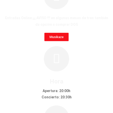
Entradas Online ¡¡¡ AVISO !!! en algunas mesas de tres también
da opción a comprar DOS
Musikaze
Hora
Apertura: 20:00h
Concierto: 20:30h