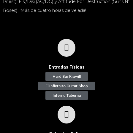
Priest), Eisi/Disi (AC/DC) y Attitude For Destruction (Guns N'
Roses). ¡Más de cuatro horas de velada!
Entradas Físicas
Hard Bar Krawill
El Infiernito Guitar Shop
Infernu Taberna