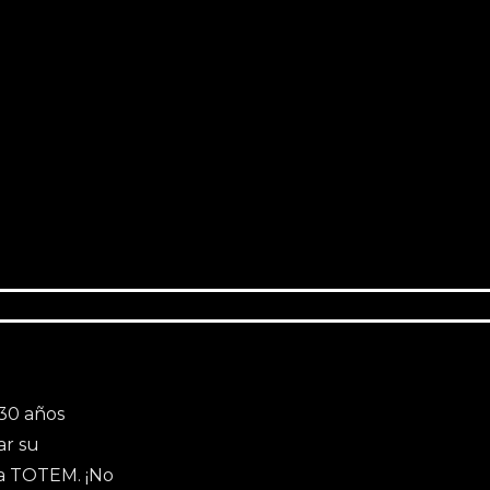
ECA
GALERÍA
FAQ
CONTACTO
RIDER
 30 años
ar su
ala TOTEM. ¡No