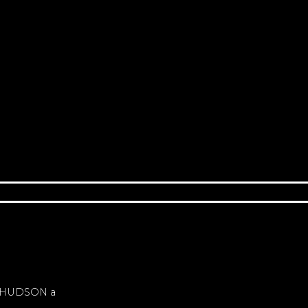
ECA
GALERÍA
FAQ
CONTACTO
RIDER
A HUDSON a