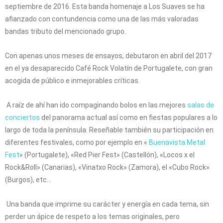
septiembre de 2016. Esta banda homenaje a Los Suaves se ha
afianzado con contundencia como una de las más valoradas
bandas tributo del mencionado grupo.
Con apenas unos meses de ensayos, debutaron en abril del 2017
en el ya desaparecido Café Rock Volatín de Portugalete, con gran
acogida de público e inmejorables críticas.
A raíz de ahí han ido compaginando bolos en las mejores
salas de
conciertos
del panorama actual así como en fiestas populares a lo
largo de toda la península. Reseñable también su participación en
diferentes festivales, como por ejemplo en «
Buenavista Metal
Fest
» (Portugalete), «Red Pier Fest» (Castellón), «Locos x el
Rock&Roll» (Canarias), «Vinatxo Rock» (Zamora), el «Cubo Rock»
(Burgos), etc…
Una banda que imprime su carácter y energía en cada tema, sin
perder un ápice de respeto a los temas originales, pero