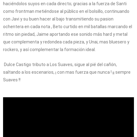
haciéndolos suyos en cada directo; gracias a la fuerza de Santi
como frontman metiéndose al público en el bolsillo, continuando
con Javi y su buen hacer al bajo transmitiendo su pasion
ochentera en cada nota , Beto curtido en mil batallas marcando el
ritmo sin piedad, Jaime aportando ese sonido más hard y metal
que complementa y redondea cada pieza, y Unai, mas bluesero y
rockero, y así complementar la formación ideal.
Dulce Castigo tributo a Los Suaves, sigue al pié del cañón,
saltando a los escenarios, ¡ con mas fuerza que nunca ! ¡¡ sempre
Suaves !!