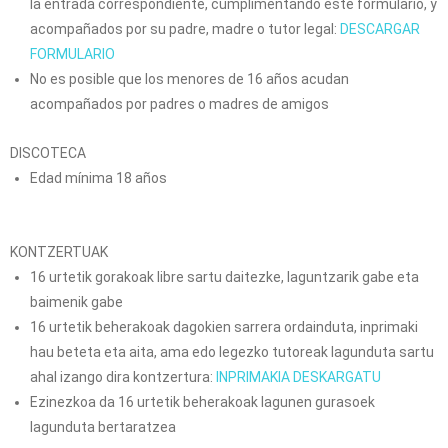
la entrada correspondiente, cumplimentando este formulario, y
acompañados por su padre, madre o tutor legal:
DESCARGAR
FORMULARIO
No es posible que los menores de 16 años acudan
acompañados por padres o madres de amigos
DISCOTECA
Edad mínima 18 años
KONTZERTUAK
16 urtetik gorakoak libre sartu daitezke, laguntzarik gabe eta
baimenik gabe
16 urtetik beherakoak dagokien sarrera ordainduta, inprimaki
hau beteta eta aita, ama edo legezko tutoreak lagunduta sartu
ahal izango dira kontzertura:
INPRIMAKIA DESKARGATU
Ezinezkoa da 16 urtetik beherakoak lagunen gurasoek
lagunduta bertaratzea